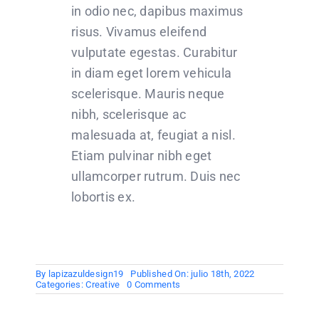
in odio nec, dapibus maximus
risus. Vivamus eleifend
vulputate egestas. Curabitur
in diam eget lorem vehicula
scelerisque. Mauris neque
nibh, scelerisque ac
malesuada at, feugiat a nisl.
Etiam pulvinar nibh eget
ullamcorper rutrum. Duis nec
lobortis ex.
By
lapizazuldesign19
Published On: julio 18th, 2022
on
Categories:
Creative
0 Comments
Work
to
live,