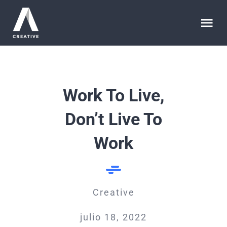
Saltar
al
Tog
contenido
Nav
HOME
Work To Live,
ABOUT
Don’t Live To
WORK
Work
ARTICLES
Creative
SERVICES
julio 18, 2022