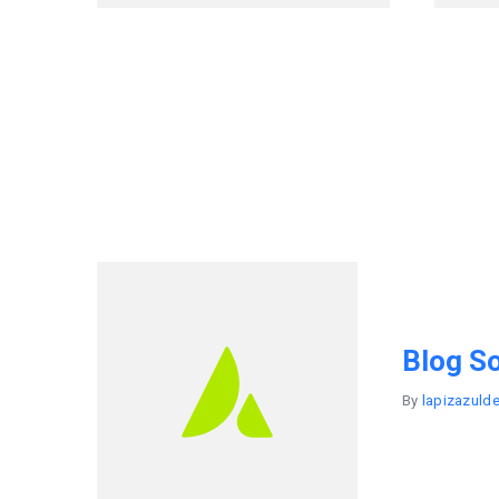
Blog So
By
lapizazuld