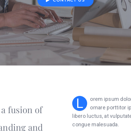
CONTACT US
L
orem ipsum dolor 
a fusion of
ornare porttitor 
libero luctus, at vulputat
tanding and
congue malesuada.