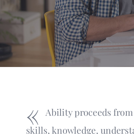
«
Ability proceeds from 
skills, knowledge, unders