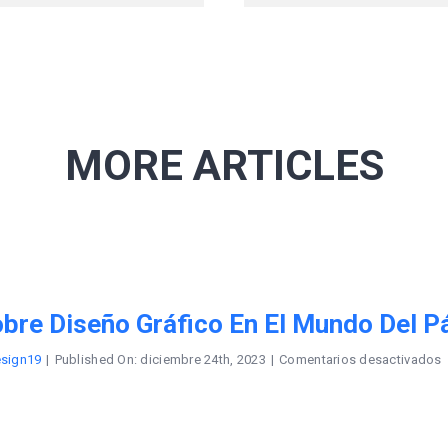
MORE ARTICLES
bre Diseño Gráfico En El Mundo Del P
e
esign19
|
Published On: diciembre 24th, 2023
|
Comentarios desactivados
B
s
d
g
e